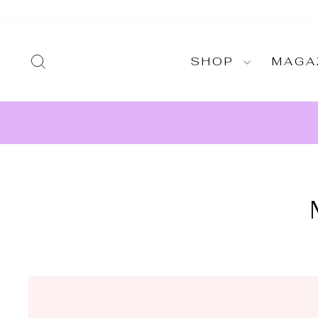
Direkt
zum
Inhalt
SUCHE
SHOP
MAGA