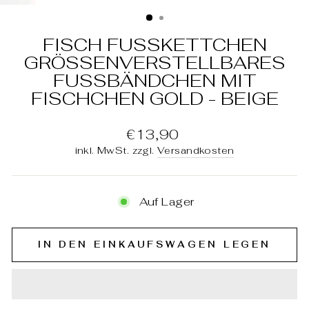
ESC)
FISCH FUSSKETTCHEN
GRÖSSENVERSTELLBARES F
USSBÄNDCHEN MIT FI
SCHCHEN GOLD - BEIGE
Normaler
€13,90
Preis
inkl. MwSt. zzgl.
Versandkosten
Auf Lager
IN DEN EINKAUFSWAGEN LEGEN