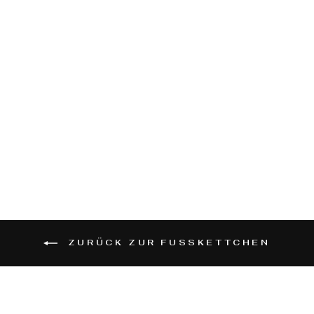
FISCH
FUSSKETTCHE
N
GRÖSSENVERST
ELLBARES F
USSBÄNDCHEN
MIT FI
SCHCHEN GO
LD - BEIGE
€13,90
ZURÜCK ZUR FUSSKETTCHEN