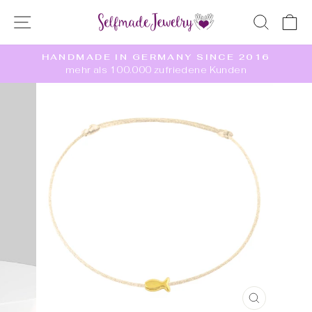
Direkt
SEITENNAVIGATION
SUC
E
zum
Inhalt
HANDMADE IN GERMANY SINCE 2016
mehr als 100.000 zufriedene Kunden
Pause
Diashow
SCHLIES